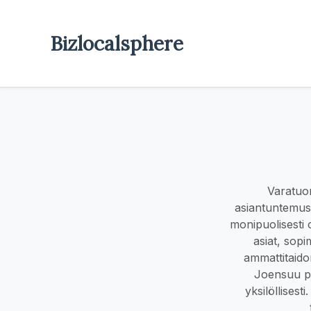
Bizlocalsphere
Varatuom
asiantuntemus
monipuolisesti 
asiat, sopi
ammattitaido
Joensuu pal
yksilöllises