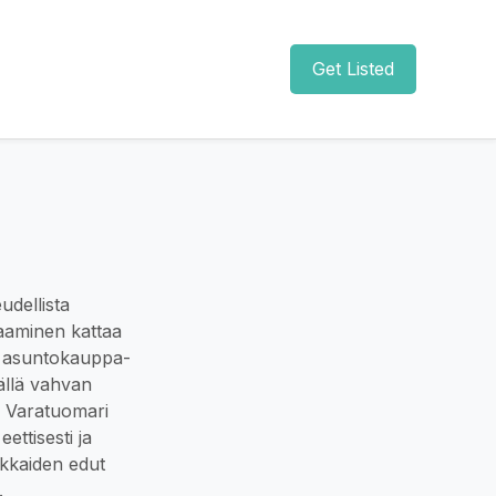
Get Listed
udellista
aaminen kattaa
ja asuntokauppa-
mällä vahvan
n Varatuomari
ettisesti ja
akkaiden edut
.