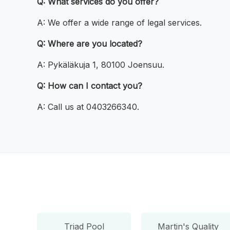
Q: What services do you offer?
A: We offer a wide range of legal services.
Q: Where are you located?
A: Pykäläkuja 1, 80100 Joensuu.
Q: How can I contact you?
A: Call us at 0403266340.
Triad Pool
Martin's Quality