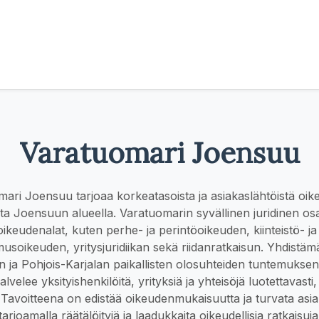
Varatuomari Joensuu
ari Joensuu tarjoaa korkeatasoista ja asiakaslähtöistä oike
ta Joensuun alueella. Varatuomarin syvällinen juridinen os
oikeudenalat, kuten perhe- ja perintöoikeuden, kiinteistö- 
musoikeuden, yritysjuridiikan sekä riidanratkaisun. Yhdistä
n ja Pohjois-Karjalan paikallisten olosuhteiden tuntemukse
velee yksityishenkilöitä, yrityksiä ja yhteisöjä luotettavasti, e
ti. Tavoitteena on edistää oikeudenmukaisuutta ja turvata asi
tarjoamalla räätälöityjä ja laadukkaita oikeudellisia ratkaisuja